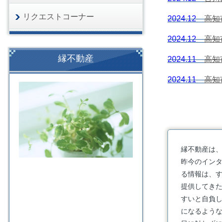
リクエストコーナー
2024.12
高知
2024.12
高知
縁不動産
2024.11
高知
2024.11
高知
縁不動産は
昨今のインタ
る情報は、
提供してき
すいと自負
になるよう