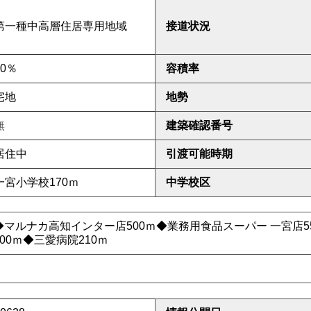
第一種中高層住居専用地域
接道状況
60％
容積率
宅地
地勢
無
建築確認番号
居住中
引渡可能時期
一宮小学校170
ｍ
中学校区
◆
マルナカ高知インター店50
0ｍ◆業務用食品スーパー
一宮店5
0
0ｍ◆三愛病院210ｍ