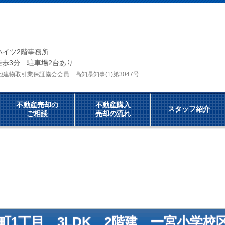
ら
徳ハイツ2階事務所
歩3分 駐車場2台あり
宅地建物取引業保証協会会員
高知県知事(1)第3047号
不動産売却の
不動産購入
スタッフ紹介
ご相談
売却の流れ
町1丁目
3LDK 2階建 一宮小学