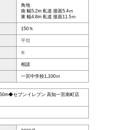
角地
南 幅5.2m
私
道 接面5.4ｍ
東 幅4.8m
私
道 接面11.5ｍ
150％
平坦
有
相談
一宮中学校1,100ｍ
50m◆
セブンイレブン 高知一宮南町店