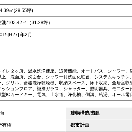
4.39㎡
(28.55坪)
実測/103.42㎡（31.28坪）
015[H27] 年2月
トイレ２ヶ所、温水洗浄便座、追焚機能、オートバス、シャワー、
以上、洗面所、洗面台、シャワー付洗面化粧台、システムキッチン、
ー、グリル、食器洗浄乾燥機、収納スペース、床下収納、全居室収
クッションフロア、複層ガラス、シャッター、照明器具、モニター
触型ICカードキー、電気、上水道、浄化槽、側溝、給湯、オール電
2台
建物構造/階建
所有権
都市計画