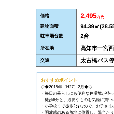
2,495
価格
万円
94.39㎡(28.5
建物面積
2台
駐車場台数
高知市一宮西
所在地
太古橋バス停
交通
おすすめポイント
◇◆2015
年［H27］2
月
◆◇
・毎日の暮らしにも便利な住環境が整っ
徒歩8分と、
必要なものを気軽に買い
・小学校まで徒歩2分なので、お子さま
・開放感のある角地に位置し、陽当たり