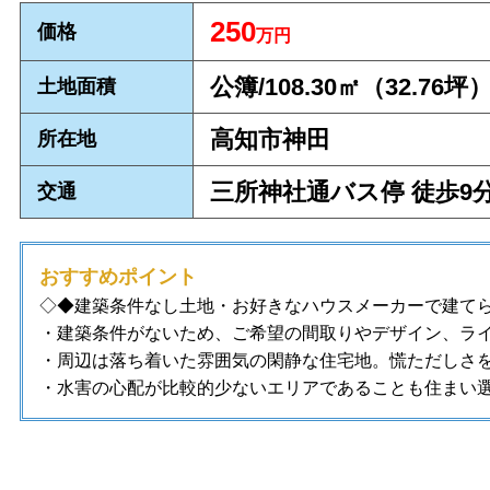
25
0
価格
万円
公簿/108.30
㎡（32.76
坪
土地面積
高知市神田
所在地
三所神社通バス停 徒歩
交通
おすすめポイント
◇◆建築条件なし土地・お好きなハウスメーカーで建て
・建築条件がないため、ご希望の間取りやデザイン、ラ
・周辺は落ち着いた雰囲気の閑静な住宅地。慌ただしさ
・水害の心配が比較的少ないエリアであることも住まい