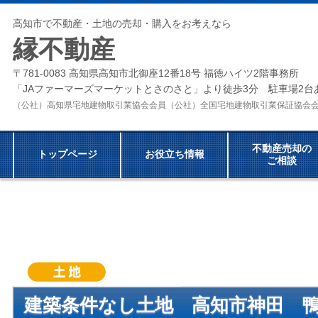
高知市で不動産・土地の売却・購入をお考えなら
縁不動産
〒781-0083 高知県高知市北御座12番18号 福徳ハイツ2階事務所
「JAファーマーズマーケットとさのさと」より徒歩3分 駐車場2台
（公社）高知県宅地建物取引業協会会員（公社）全国宅地建物取引業保証協
不動産売却の
トップページ
お役立ち情報
ご相談
建築条件なし土地 高知市神田
鴨