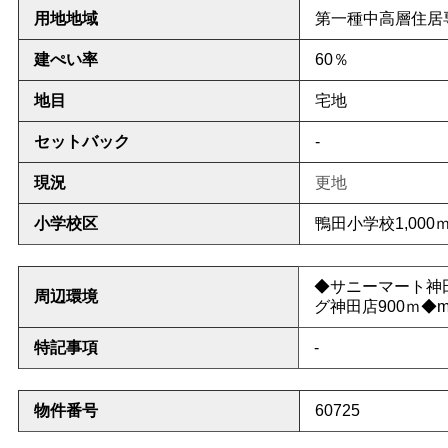
用地地域
第一種中高層住居
建ぺい率
60％
地目
宅地
セットバック
-
現況
更地
小学校区
鴨田小学校1,000
◆サニーマート神田
周辺環境
グ神田店900
ｍ◆m
特記事項
-
物件番号
60725