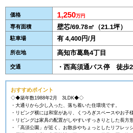
1,250
価格
万円
壁芯/69.78㎡（21.1
坪）
専有面積
有 4,400円/月
駐車場
高知市葛島4丁目
所在地
・西高須通バス停 徒歩2
交通
おすすめポイント
◇◆
築年数198
8年2
月 3
LDK
◆◇
・大通りから少し入った、落ち着いた住環境です。
・リビング横には和室があり、くつろぎスペースやお子
・リビングは家具の配置がしやすいすっきりとした長方
・「高須公園」が近く、お散歩やちょっとしたリフレッ