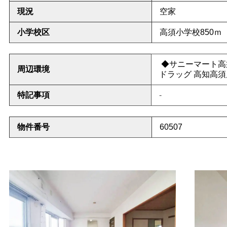
現況
空家
小学校区
高須小学校850ｍ
◆サニーマート高須
周辺環境
ドラッグ 高知高須店
特記事項
-
物件番号
60507