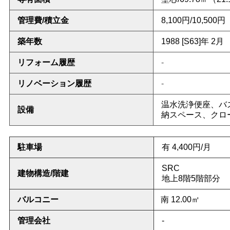
管理費/積立金
8,100円/10,500円
築年数
1988 [S63
]年 2月
リフォーム履歴
-
リノベーション履歴
-
温
水洗浄便座、バ
設備
納スペース、クロ
駐車場
有 4,400円/月
SRC
建物構造/階建
地上8階5階部分
バルコニー
南 12.00㎡
管理会社
-