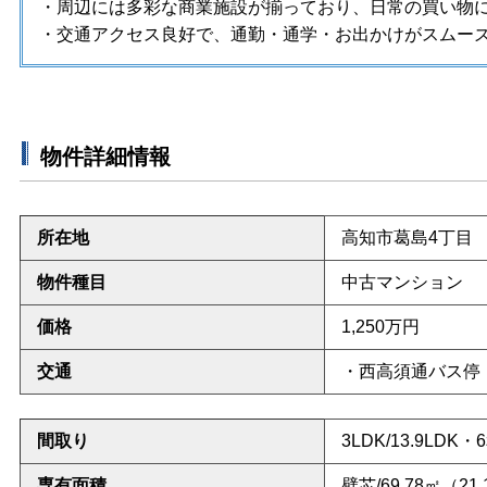
・
周辺には多彩な商業施設が揃っており、日常の買い物
​・交通アクセス良好で、通勤・通学・お出かけがスムー
物件詳細情報
所在地
高知市葛島4丁目
物件種目
中古マンション
価格
1,250
万円
交通
・西高須通バス停 
間取り
3LDK/13.9
LDK・
専有面積
壁芯/69.78
㎡（21