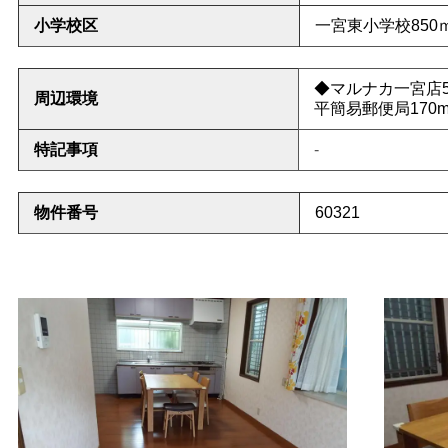
小学校区
一宮東小学校85
0
◆
マルナカ一宮店5
周辺環境
平簡易郵便局170
特記事項
-
物件番号
60321