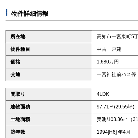
物件詳細情報
所在地
高知市一宮東町5
物件種目
中古一戸建
価格
1,680
万円
交通
一宮神社前バス停
間取り
4LDK
建物面積
97.71㎡
(29.55坪)
土地面積
実測/103.36㎡（3
築年数
1994[H6] 年4月