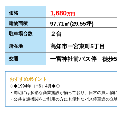
1,680
価格
万円
97.71㎡(29.55坪)
建物面積
２台
駐車場台数
高知市一宮東町5丁目
所在地
一宮神社前バス停 徒歩
交通
おすすめポイント
◇◆1994
年［H6］4
月
◆◇
・
周辺には多彩な商業施設が揃っており、日常の買い物
・公共交通機関をご利用の方にも便利なバス停至近の立