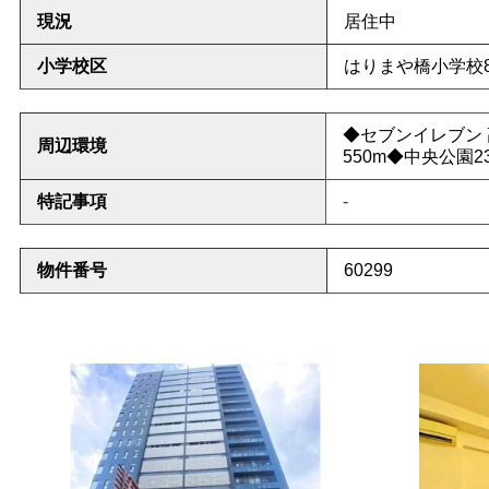
現況
居住中
小学校区
はりまや橋小学校8
◆
セブンイレブン 
周辺環境
550
m◆中央公園2
特記事項
-
物件番号
60299