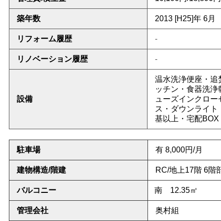
築年数
2013 [H25]年 6月
リフォーム履歴
-
リノベーション履歴
-
温水洗浄便座・追
ッチン・食器洗浄
設備
ューズインクロー
ス・ダウンライト
基以上・宅配BOX・
駐車場
有 8,000円/月
建物構造/階建
RC/地上17階 6階
バルコニー
南 12.35㎡
管理会社
奥村組