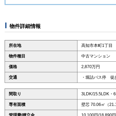
物件詳細情報
所在地
高知市本町1丁目
物件種目
中古マンション
価格
2,870
万円
交通
・堀詰バス停 徒
間取り
3LDK/15.5
LDK・
専有面積
壁芯 70.06㎡（21
管理費/積立金
10,100円/18,890円